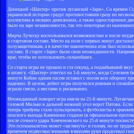
Донецкий «Шахтер» против луганской «Зари». Со времен Сове
украинской истории градус противостояния сразу по нескол
коллектива в низших дивизионах, а также одностороннее дви
было на заре независимости, так что некоторые из нынешних
Мирча Луческу воспользовался возможностью и после неудач
в стартовом составе. Место на поле с первых минут достал
полузащитникам, а в качестве наконечника атак был использ
составе. В старте «Зари» были свои неожиданности. Наприме
враг, чтобы не использовать сильнейших.
Со старта игры не прошло и ста секунд, а подзабывший вкус
в штангу. «Шахтер» ответил на 3-й минуте, когда Селезнев 
минуте Кобин одним пасом оставил с носом всю оборону про
надежно. В целом, дебют игры получился ровным и спокойны
играли смело, а местами и рискованно.
Неожиданный поворот игра имела на 21-й минуте. Луганчане
головой Милько в дальний нижний угол ворот Пятова. Если р
теперь трибуны стали пульсировать, а футболисты в оранжев
опасного выпада Каменюки стадион (в официальном протокол
после сочного удара Хомченовского на 25-й минуте посвисте
Это психоаналитик может «заглянуть» в голову, но не трудн
временем недвусмысленными взмахами руки продолжал гнат