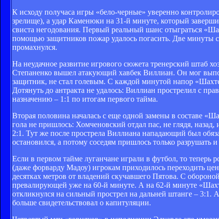
К исходу получаса игры «бело-черные» уверенно контролиро
зрелище), а удар Каменюки на 31-й минуте, который заверш
свиста негодования. Первый реальный шанс отыграться «Шах
помощью защитников пожар удалось погасить. Две минуты сп
промахнулся.
На неудачное развитие игрового сюжета тренерский штаб хо
Степаненко вышел атакующий хавбек Виллиан. Он мог выпол
защитник, не стал голевым. С каждой минутой напор «Шахтер
Дотянуть до антракта не удалось: Виллиан прострелил с пра
назначению – 1:1 по итогам первого тайма.
Вторая половина началась с еще одной замены в составе «Ш
гола не пришлось: Хомченовский отдал пас, не глядя, назад
2:1. Тут же после прострела Виллиана нападающий был обяза
остановился, а потому соседям пришлось только разрушать и 
Если в первом тайме луганчане играли в футбол, то теперь р
(даже форварду Мадоу) игрокам приходилось переходить це
десятках метров от владений скучавшего Пятова. С обороно
превалирующей уже на 60-й минуте. А на 62-й минуте «Шахт
откликнулся на сильный прострел на дальней штанге – 3:1. 
больше свидетельствовал о капитуляции.