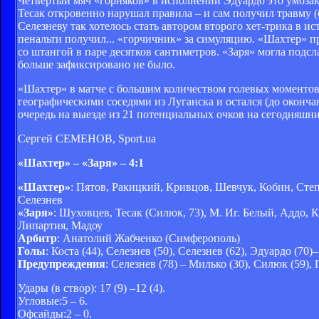
Четвертый мяч «горняков» в исполнении Эдуардо это умозак
Тесак откровенно нарушал правила – и сам получил травму (б
Селезневу так хотелось стать автором второго хет-трика в и
пенальти получил... «горчичник» за симуляцию. «Шахтер» пр
со штангой в паре десятков сантиметров. «Заря» могла подс
больше зафиксировано не было.
«Шахтер» в матче с большим количеством голевых моментов
географическими соседями из Луганска и остался (до оконч
очередь на выезде из 21 потенциальных очков на сегодняшни
Сергей СЕМЕНОВ, Sport.ua
«Шахтер» – «Заря» – 4:1
«Шахтер»
: Пятов, Ракицкий, Кривцов, Шевчук, Кобин, Степ
Селезнев
«Заря»
: Шуховцев, Тесак (Силюк, 73), М. Иг. Белый, Аддо, 
Липартия, Мадоу
Арбитр
: Анатолий Жабченко (Симферополь)
Голы
: Коста (44), Селезнев (50), Селезнев (62), Эдуардо (70)
Предупреждения
: Селезнев (78) – Милько (30), Силюк (59), 
Удары (в створ): 17 (9) –12 (4).
Угловые:5 – 6.
Офсайды:2 – 0.